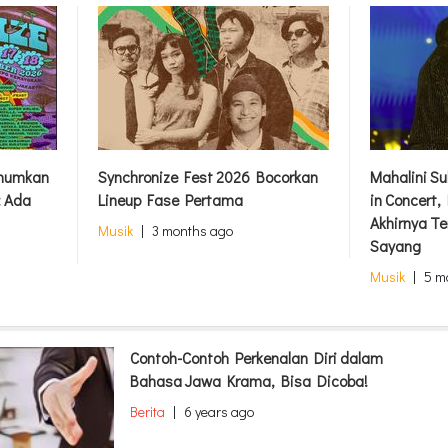
Umumkan
Synchronize Fest 2026 Bocorkan
Mahalini S
: Ada
Lineup Fase Pertama
in Concert
Akhirnya Te
Musik
|
3 months ago
Sayang
Musik
|
5 m
Contoh-Contoh Perkenalan Diri dalam
Bahasa Jawa Krama, Bisa Dicoba!
Berita
|
6 years ago