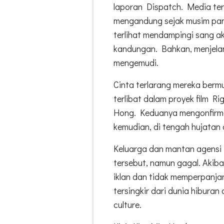
laporan Dispatch. Media te
mengandung sejak musim pan
terlihat mendampingi sang ak
kandungan. Bahkan, menjelan
mengemudi.
Cinta terlarang mereka berm
terlibat dalam proyek film R
Hong. Keduanya mengonfirma
kemudian, di tengah hujatan 
Keluarga dan mantan agens
tersebut, namun gagal. Akiba
iklan dan tidak memperpanja
tersingkir dari dunia hibura
culture.