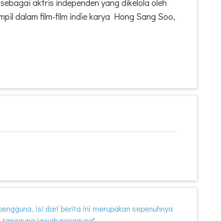
sebagai aktris independen yang dikelola oleh
mpil dalam film-film indie karya Hong Sang Soo,
i pengguna, isi dari berita ini merupakan sepenuhnya
 tanggung jawab pengguna"