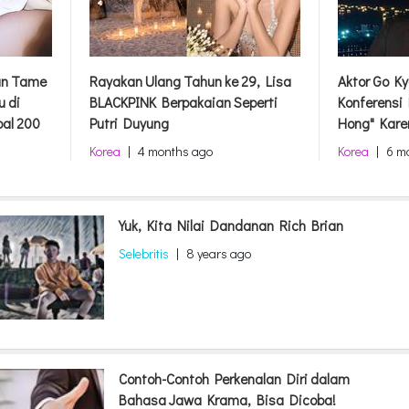
dan Tame
Rayakan Ulang Tahun ke 29, Lisa
Aktor Go Ky
u di
BLACKPINK Berpakaian Seperti
Konferensi
bal 200
Putri Duyung
Hong" Kare
Korea
|
4 months ago
Korea
|
6 m
Yuk, Kita Nilai Dandanan Rich Brian
Selebritis
|
8 years ago
Contoh-Contoh Perkenalan Diri dalam
Bahasa Jawa Krama, Bisa Dicoba!