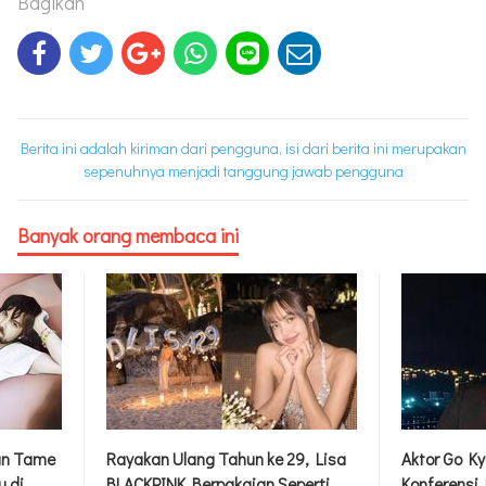
Bagikan
Berita ini adalah kiriman dari pengguna, isi dari berita ini merupakan
sepenuhnya menjadi tanggung jawab pengguna
Banyak orang membaca ini
dan Tame
Rayakan Ulang Tahun ke 29, Lisa
Aktor Go Ky
u di
BLACKPINK Berpakaian Seperti
Konferensi