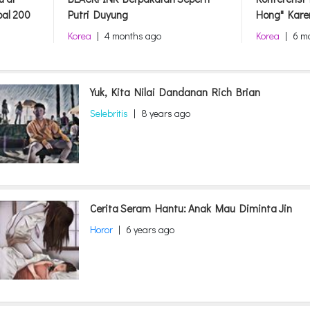
bal 200
Putri Duyung
Hong" Kare
Korea
|
4 months ago
Korea
|
6 m
Yuk, Kita Nilai Dandanan Rich Brian
Selebritis
|
8 years ago
Cerita Seram Hantu: Anak Mau Diminta Jin
Horor
|
6 years ago