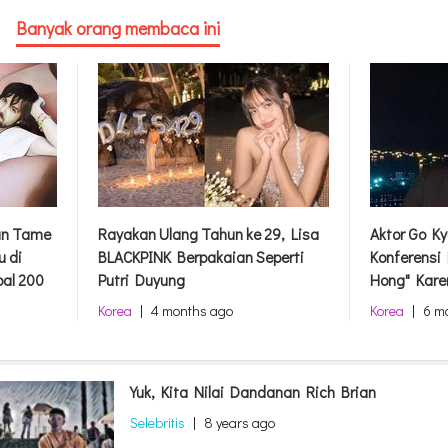
Banyak orang membaca ini
dan Tame
Rayakan Ulang Tahun ke 29, Lisa
Aktor Go Ky
u di
BLACKPINK Berpakaian Seperti
Konferensi
bal 200
Putri Duyung
Hong" Kare
Korea
|
4 months ago
Korea
|
6 m
Yuk, Kita Nilai Dandanan Rich Brian
Selebritis
|
8 years ago