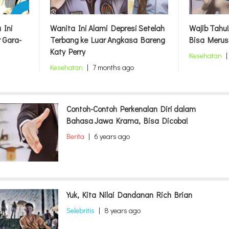
 Ini
Wanita Ini Alami Depresi Setelah
Wajib Tahu!
 Gara-
Terbang ke Luar Angkasa Bareng
Bisa Merus
Katy Perry
Kesehatan
|
Kesehatan
|
7 months ago
Contoh-Contoh Perkenalan Diri dalam
Bahasa Jawa Krama, Bisa Dicoba!
Berita
|
6 years ago
Yuk, Kita Nilai Dandanan Rich Brian
Selebritis
|
8 years ago