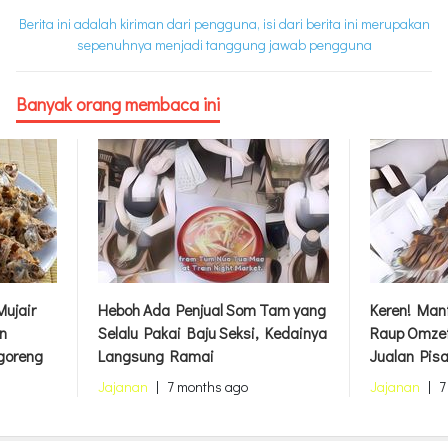
Berita ini adalah kiriman dari pengguna, isi dari berita ini merupakan
sepenuhnya menjadi tanggung jawab pengguna
Banyak orang membaca ini
ujair
Heboh Ada Penjual Som Tam yang
Keren! Mant
n
Selalu Pakai Baju Seksi, Kedainya
Raup Omzet
goreng
Langsung Ramai
Jualan Pis
Jajanan
|
7 months ago
Jajanan
|
7