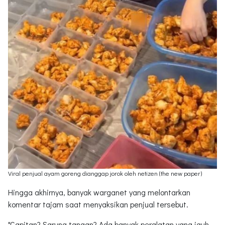
Viral penjual ayam goreng dianggap jorok oleh netizen (the new paper)
Hingga akhirnya, banyak warganet yang melontarkan
komentar tajam saat menyaksikan penjual tersebut.
"Capitan? Sarung tangan? Ada banyak peralatan yang jauh