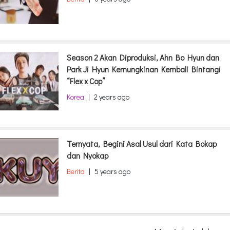
Season 2 Akan Diproduksi, Ahn Bo Hyun dan
Park Ji Hyun Kemungkinan Kembali Bintangi
“Flex x Cop”
Korea
|
2 years ago
Ternyata, Begini Asal Usul dari Kata Bokap
dan Nyokap
Berita
|
5 years ago