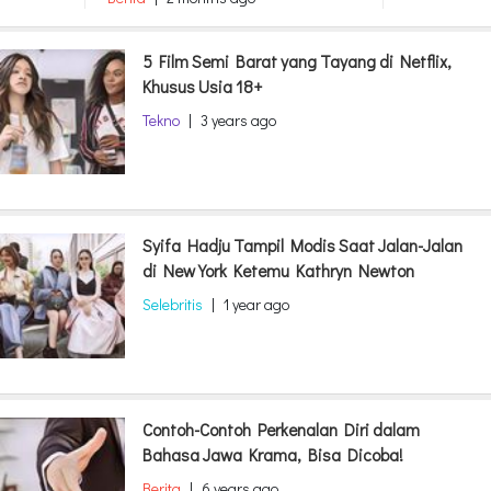
5 Film Semi Barat yang Tayang di Netflix,
Khusus Usia 18+
Tekno
|
3 years ago
Syifa Hadju Tampil Modis Saat Jalan-Jalan
di New York Ketemu Kathryn Newton
Selebritis
|
1 year ago
Contoh-Contoh Perkenalan Diri dalam
Bahasa Jawa Krama, Bisa Dicoba!
Berita
|
6 years ago