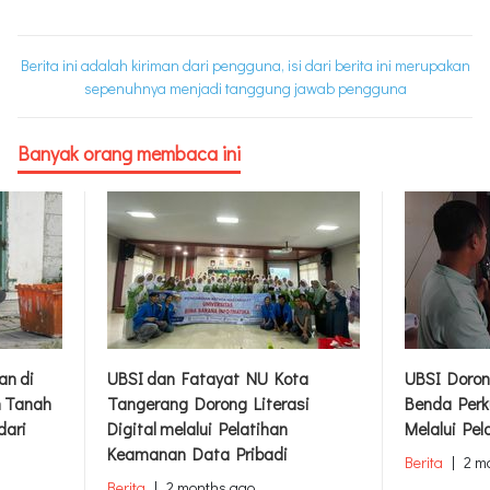
Berita ini adalah kiriman dari pengguna, isi dari berita ini merupakan
sepenuhnya menjadi tanggung jawab pengguna
Banyak orang membaca ini
an di
UBSI dan Fatayat NU Kota
UBSI Doron
m Tanah
Tangerang Dorong Literasi
Benda Perk
dari
Digital melalui Pelatihan
Melalui Pel
Keamanan Data Pribadi
Berita
|
2 m
Berita
|
2 months ago