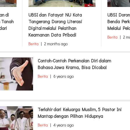
an di
UBSI dan Fatayat NU Kota
UBSI Doron
m Tanah
Tangerang Dorong Literasi
Benda Perk
dari
Digital melalui Pelatihan
Melalui Pel
Keamanan Data Pribadi
Berita
|
2 m
Berita
|
2 months ago
Contoh-Contoh Perkenalan Diri dalam
Bahasa Jawa Krama, Bisa Dicoba!
Berita
|
6 years ago
Terlahir dari Keluarga Muslim, 5 Pastor Ini
Mantap dengan Pilihan Hidupnya
Berita
|
4 years ago