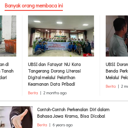
Banyak orang membaca ini
an di
UBSI dan Fatayat NU Kota
UBSI Doron
m Tanah
Tangerang Dorong Literasi
Benda Perk
dari
Digital melalui Pelatihan
Melalui Pel
Keamanan Data Pribadi
Berita
|
2 m
Berita
|
2 months ago
Contoh-Contoh Perkenalan Diri dalam
Bahasa Jawa Krama, Bisa Dicoba!
Berita
|
6 years ago