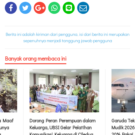
Berita ini adalah kiriman dari pengguna, isi dari berita ini merupakan
sepenuhnya menjadi tanggung jawab pengguna
Banyak orang membaca ini
n dalam
Garuda Tekan Harga Jelang
inDrive In
atihan
Mudik 2026, Diskon Tiket hingga
Program P
iledug
20% Pakai Kode MUDIK26
Beri Bantu