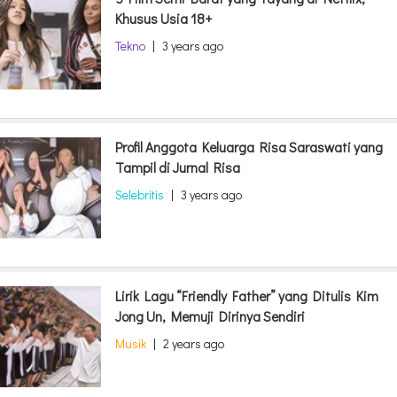
Khusus Usia 18+
Tekno
|
3 years ago
Profil Anggota Keluarga Risa Saraswati yang
Tampil di Jurnal Risa
Selebritis
|
3 years ago
Lirik Lagu “Friendly Father” yang Ditulis Kim
Jong Un, Memuji Dirinya Sendiri
Musik
|
2 years ago