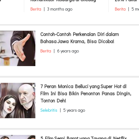
dan Perlin
Berita
|
5 months ago
Berita
|
5 
Contoh-Contoh Perkenalan Diri dalam
Bahasa Jawa Krama, Bisa Dicoba!
Berita
|
6 years ago
7 Peran Monica Belluci yang Super Hot di
Film Ini Bisa Bikin Penonton Panas Dingin,
Tonton Deh!
Selebritis
|
5 years ago
5 Film Semi Barat yang Tayang di Netflix,