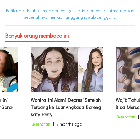
Berita ini adalah kiriman dari pengguna, isi dari berita ini merupakan
sepenuhnya menjadi tanggung jawab pengguna
Banyak orang membaca ini
 Ini
Wanita Ini Alami Depresi Setelah
Wajib Tahu!
 Gara-
Terbang ke Luar Angkasa Bareng
Bisa Merus
Katy Perry
Kesehatan
|
Kesehatan
|
7 months ago