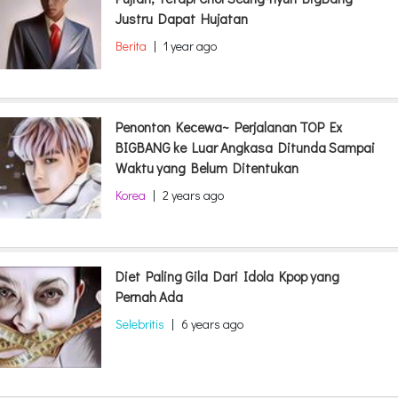
Justru Dapat Hujatan
Berita
|
1 year ago
Penonton Kecewa~ Perjalanan TOP Ex
BIGBANG ke Luar Angkasa Ditunda Sampai
Waktu yang Belum Ditentukan
Korea
|
2 years ago
Diet Paling Gila Dari Idola Kpop yang
Pernah Ada
Selebritis
|
6 years ago