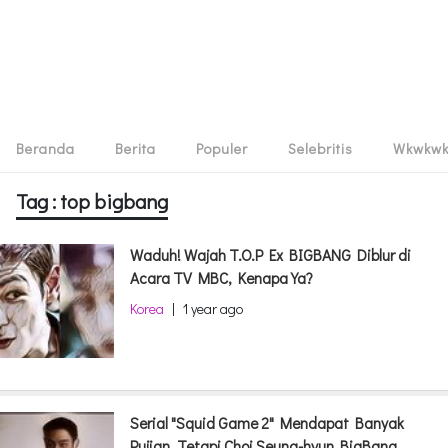
Beranda
Berita
Populer
Selebritis
Wkwkw
Tag : top bigbang
Waduh! Wajah T.O.P Ex BIGBANG Diblur di
Acara TV MBC, Kenapa Ya?
Korea
|
1 year ago
Serial "Squid Game 2" Mendapat Banyak
Pujian, Tetapi Choi Seung-hyun BigBang