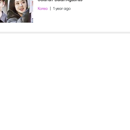
Korea
|
1 year ago