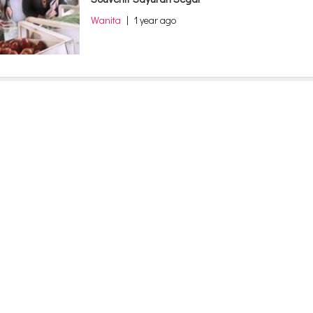
Wanita
|
1 year ago