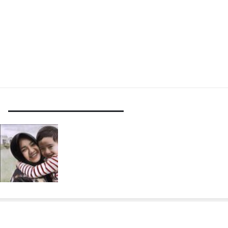
Beranda
Berita
Populer
Selebritis
Wkwkw
Tag : mbak lala pensiun
Terungkap Gaji Pertama Mbak Lala Saat
Jadi Pengasuh Rafathar, Dikittt Bangetttt
Ternyata
Selebritis
|
2 years ago