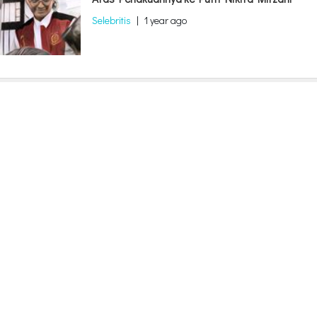
Selebritis
|
1 year ago