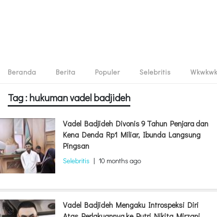
Beranda
Berita
Populer
Selebritis
Wkwkw
Tag : hukuman vadel badjideh
Vadel Badjideh Divonis 9 Tahun Penjara dan
Kena Denda Rp1 Miliar, Ibunda Langsung
Pingsan
Selebritis
|
10 months ago
Vadel Badjideh Mengaku Introspeksi Diri
Atas Perlakuannya ke Putri Nikita Mirzani