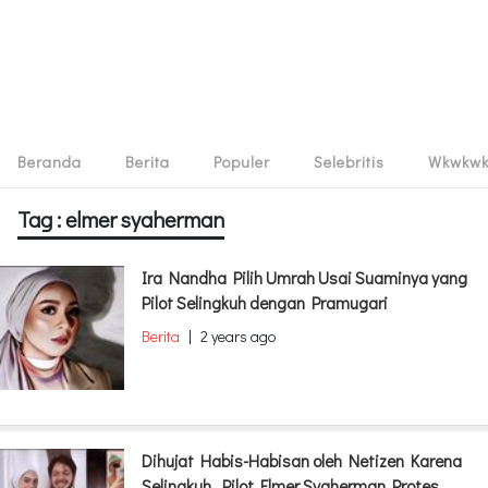
Beranda
Berita
Populer
Selebritis
Wkwkw
Tag : elmer syaherman
Ira Nandha Pilih Umrah Usai Suaminya yang
Pilot Selingkuh dengan Pramugari
Berita
|
2 years ago
Dihujat Habis-Habisan oleh Netizen Karena
Selingkuh, Pilot Elmer Syaherman Protes