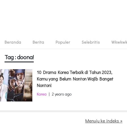
Beranda
Berita
Populer
Selebritis
Wkwkw
Tag : doona!
10 Drama Korea Terbaik di Tahun 2023,
Kamu yang Belum Nonton Wajib Banget
Nonton!
Korea
|
2 years ago
Remix “Dracula” Jennie dan Tame Impala
Capai Puncak Baru di Billboard Hot 100 dan