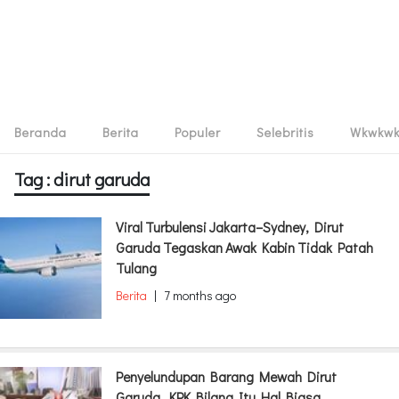
Beranda
Berita
Populer
Selebritis
Wkwkw
Tag : dirut garuda
Viral Turbulensi Jakarta–Sydney, Dirut
Garuda Tegaskan Awak Kabin Tidak Patah
Tulang
Berita
|
7 months ago
Penyelundupan Barang Mewah Dirut
Garuda, KPK Bilang Itu Hal Biasa