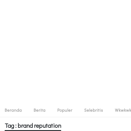
Beranda
Berita
Populer
Selebritis
Wkwkw
Tag : brand reputation