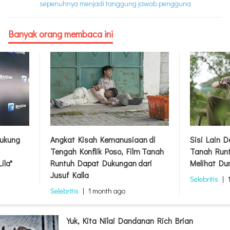
sepenuhnya menjadi tanggung jawab pengguna
Banyak orang membaca ini
ukung
Angkat Kisah Kemanusiaan di
Sisi Lain 
Tengah Konflik Poso, Film Tanah
Tanah Runt
ila"
Runtuh Dapat Dukungan dari
Melihat Du
Jusuf Kalla
Selebritis
|
Selebritis
|
1 month ago
Yuk, Kita Nilai Dandanan Rich Brian