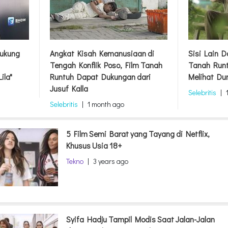
ukung
Angkat Kisah Kemanusiaan di
Sisi Lain 
Tengah Konflik Poso, Film Tanah
Tanah Runt
ila"
Runtuh Dapat Dukungan dari
Melihat Du
Jusuf Kalla
Selebritis
|
Selebritis
|
1 month ago
5 Film Semi Barat yang Tayang di Netflix,
Khusus Usia 18+
Tekno
|
3 years ago
Syifa Hadju Tampil Modis Saat Jalan-Jalan