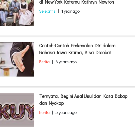
di New York Ketemu Kathryn Newton
Selebritis
|
1 year ago
Contoh-Contoh Perkenalan Diri dalam
Bahasa Jawa Krama, Bisa Dicoba!
Berita
|
6 years ago
Ternyata, Begini Asal Usul dari Kata Bokap
dan Nyokap
Berita
|
5 years ago