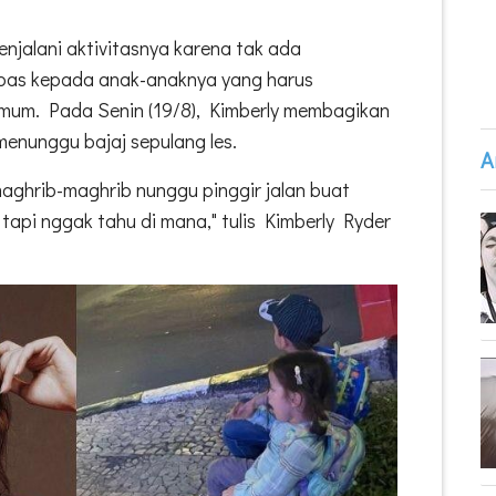
enjalani aktivitasnya karena tak ada
mbas kepada anak-anaknya yang harus
mum. Pada Senin (19/8), Kimberly membagikan
enunggu bajaj sepulang les.
A
 maghrib-maghrib nunggu pinggir jalan buat
tapi nggak tahu di mana," tulis Kimberly Ryder