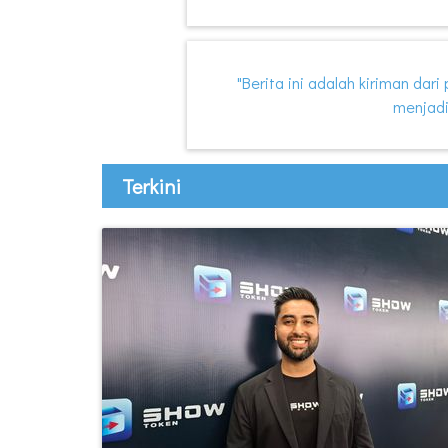
"Berita ini adalah kiriman dar
menjadi
Terkini