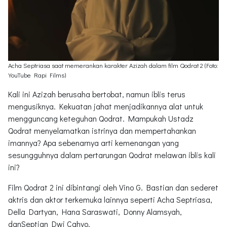
Acha Septriasa saat memerankan karakter Azizah dalam film Qodrat 2 (Foto:
YouTube Rapi Films)
Kali ini Azizah berusaha bertobat, namun iblis terus
mengusiknya. Kekuatan jahat menjadikannya alat untuk
mengguncang keteguhan Qodrat. Mampukah Ustadz
Qodrat menyelamatkan istrinya dan mempertahankan
imannya? Apa sebenarnya arti kemenangan yang
sesungguhnya dalam pertarungan Qodrat melawan iblis kali
ini?
Film Qodrat 2 ini dibintangi oleh Vino G. Bastian dan sederet
aktris dan aktor terkemuka lainnya seperti Acha Septriasa,
Della Dartyan, Hana Saraswati, Donny Alamsyah,
danSeptian Dwi Cahyo.