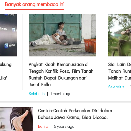
Banyak orang membaca ini
ukung
Angkat Kisah Kemanusiaan di
Sisi Lain 
Tengah Konflik Poso, Film Tanah
Tanah Runt
ila"
Runtuh Dapat Dukungan dari
Melihat Du
Jusuf Kalla
Selebritis
|
Selebritis
|
1 month ago
Contoh-Contoh Perkenalan Diri dalam
Bahasa Jawa Krama, Bisa Dicoba!
Berita
|
6 years ago