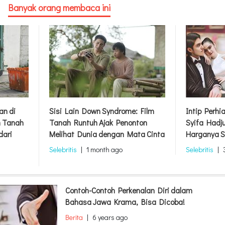
Banyak orang membaca ini
an di
Sisi Lain Down Syndrome: Film
Intip Perhi
m Tanah
Tanah Runtuh Ajak Penonton
Syifa Hadj
dari
Melihat Dunia dengan Mata Cinta
Harganya S
Selebritis
|
1 month ago
Selebritis
|
Contoh-Contoh Perkenalan Diri dalam
Bahasa Jawa Krama, Bisa Dicoba!
Berita
|
6 years ago