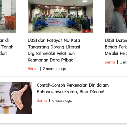
an di
UBSI dan Fatayat NU Kota
UBSI Doron
m Tanah
Tangerang Dorong Literasi
Benda Perk
dari
Digital melalui Pelatihan
Melalui Pel
Keamanan Data Pribadi
Berita
|
2 m
Berita
|
2 months ago
Contoh-Contoh Perkenalan Diri dalam
Bahasa Jawa Krama, Bisa Dicoba!
Berita
|
6 years ago