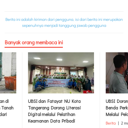
Berita ini adalah kiriman dari pengguna, isi dari berita ini merupakan
sepenuhnya menjadi tanggung jawab pengguna
Banyak orang membaca ini
an di
UBSI dan Fatayat NU Kota
UBSI Doron
m Tanah
Tangerang Dorong Literasi
Benda Perk
dari
Digital melalui Pelatihan
Melalui Pel
Keamanan Data Pribadi
Berita
|
2 m