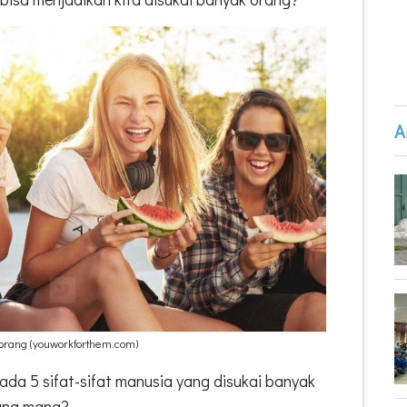
A
 orang (youworkforthem.com)
ada 5 sifat-sifat manusia yang disukai banyak
yang mana?