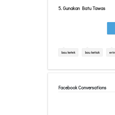
5. Gunakan Batu Tawas
bau ketek
bau ketiak
eri
Facebook Conversations