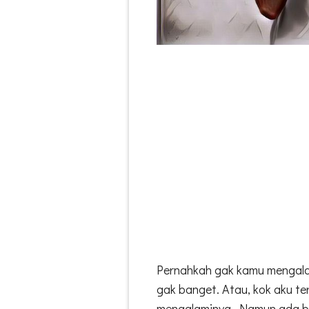
Pernahkah gak kamu mengal
gak banget. Atau, kok aku t
mengalaminya, Namun ada be