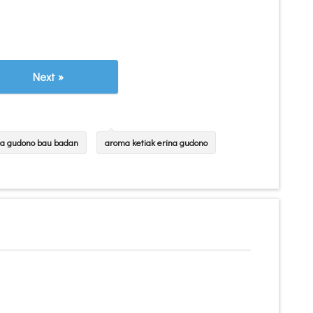
Next »
na gudono bau badan
aroma ketiak erina gudono