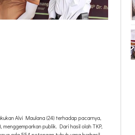
lakukan Alvi Maulana (24) terhadap pacarnya,
), menggemparkan publik. Dari hasil olah TKP,
aknya ada 554 potongan tubuh yang berhasil