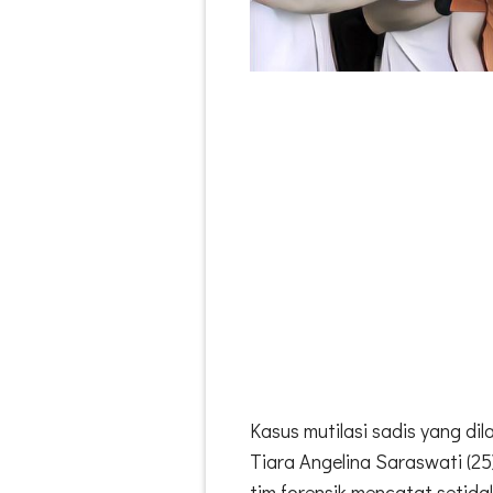
Kasus mutilasi sadis yang di
Tiara Angelina Saraswati (25
tim forensik mencatat setid