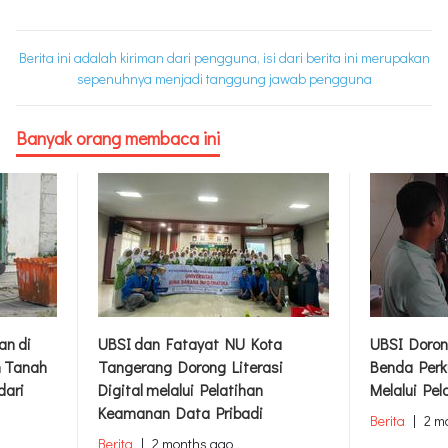
Berita ini adalah kiriman dari pengguna, isi dari berita ini merupakan
sepenuhnya menjadi tanggung jawab pengguna
Banyak orang membaca ini
an di
UBSI dan Fatayat NU Kota
UBSI Doron
m Tanah
Tangerang Dorong Literasi
Benda Perk
dari
Digital melalui Pelatihan
Melalui Pel
Keamanan Data Pribadi
Berita
|
2 m
Berita
|
2 months ago