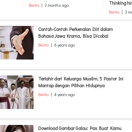
Thinking h
Berita
|
2 months ago
Berita
|
3 m
Contoh-Contoh Perkenalan Diri dalam
Bahasa Jawa Krama, Bisa Dicoba!
Berita
|
6 years ago
Terlahir dari Keluarga Muslim, 5 Pastor Ini
Mantap dengan Pilihan Hidupnya
Berita
|
4 years ago
Download Gambar Galau: Pas Buat Kamu