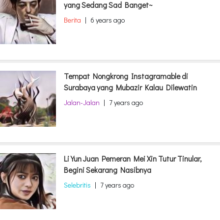
yang Sedang Sad Banget~
Berita
|
6 years ago
Tempat Nongkrong Instagramable di
Surabaya yang Mubazir Kalau Dilewatin
Jalan-Jalan
|
7 years ago
Li Yun Juan Pemeran Mei Xin Tutur Tinular,
Begini Sekarang Nasibnya
Selebritis
|
7 years ago