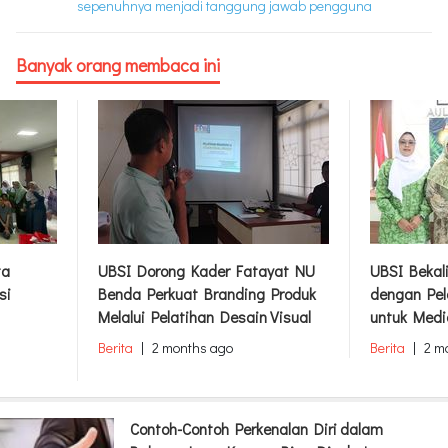
sepenuhnya menjadi tanggung jawab pengguna
Banyak orang membaca ini
ta
UBSI Dorong Kader Fatayat NU
UBSI Bekal
si
Benda Perkuat Branding Produk
dengan Pel
Melalui Pelatihan Desain Visual
untuk Medi
Berita
|
2 months ago
Berita
|
2 m
Contoh-Contoh Perkenalan Diri dalam