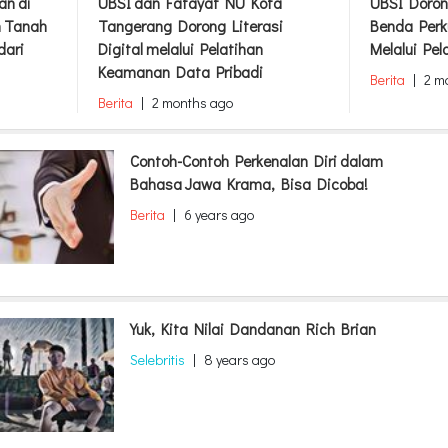
an di
UBSI dan Fatayat NU Kota
UBSI Doron
m Tanah
Tangerang Dorong Literasi
Benda Perk
dari
Digital melalui Pelatihan
Melalui Pel
Keamanan Data Pribadi
Berita
|
2 m
Berita
|
2 months ago
Contoh-Contoh Perkenalan Diri dalam
Bahasa Jawa Krama, Bisa Dicoba!
Berita
|
6 years ago
Yuk, Kita Nilai Dandanan Rich Brian
Selebritis
|
8 years ago