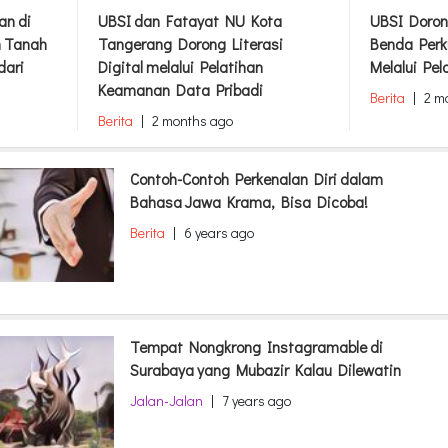
an di
UBSI dan Fatayat NU Kota
UBSI Doron
m Tanah
Tangerang Dorong Literasi
Benda Perk
dari
Digital melalui Pelatihan
Melalui Pel
Keamanan Data Pribadi
Berita
|
2 m
Berita
|
2 months ago
Contoh-Contoh Perkenalan Diri dalam
Bahasa Jawa Krama, Bisa Dicoba!
Berita
|
6 years ago
Tempat Nongkrong Instagramable di
Surabaya yang Mubazir Kalau Dilewatin
Jalan-Jalan
|
7 years ago