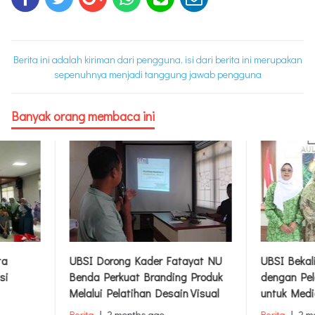
Berita ini adalah kiriman dari pengguna, isi dari berita ini merupakan
sepenuhnya menjadi tanggung jawab pengguna
Banyak orang membaca ini
ta
UBSI Dorong Kader Fatayat NU
UBSI Bekal
si
Benda Perkuat Branding Produk
dengan Pel
Melalui Pelatihan Desain Visual
untuk Medi
Berita
|
2 months ago
Berita
|
2 m