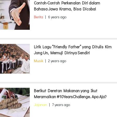
Contoh-Contoh Perkenalan Diri dalam
Bahasa Jawa Krama, Bisa Dicoba!
Berita
|
6 years ago
Lirik Lagu “Friendly Father” yang Ditulis Kim
Jong Un, Memuji Dirinya Sendiri
Musik
|
2 years ago
Berikut Deretan Makanan yang Ikut
Meramaikan #10YearsChallenge. Apa Aja?
Jajanan
|
7 years ago