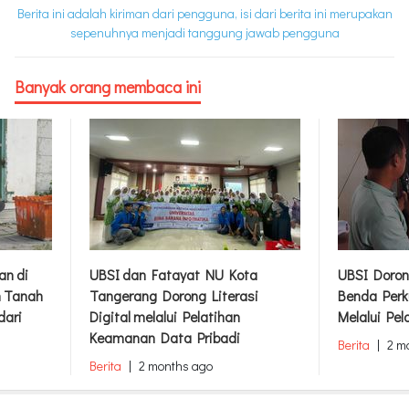
Berita ini adalah kiriman dari pengguna, isi dari berita ini merupakan
sepenuhnya menjadi tanggung jawab pengguna
Banyak orang membaca ini
an di
UBSI dan Fatayat NU Kota
UBSI Doron
m Tanah
Tangerang Dorong Literasi
Benda Perk
dari
Digital melalui Pelatihan
Melalui Pel
Keamanan Data Pribadi
Berita
|
2 m
Berita
|
2 months ago