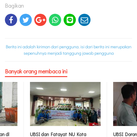
Bagikan
Berita ini adalah kiriman dari pengguna, isi dari berita ini merupakan
sepenuhnya menjadi tanggung jawab pengguna
Banyak orang membaca ini
an di
UBSI dan Fatayat NU Kota
UBSI Doron