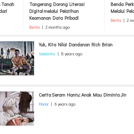
m Tanah
Tangerang Dorong Literasi
Benda Perk
dari
Digital melalui Pelatihan
Melalui Pel
Keamanan Data Pribadi
Berita
|
2 m
Berita
|
2 months ago
Yuk, Kita Nilai Dandanan Rich Brian
Selebritis
|
8 years ago
Cerita Seram Hantu: Anak Mau Diminta Jin
Horor
|
6 years ago