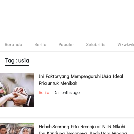
Beranda
Berita
Populer
Selebritis
Wkwkw
Tag : usia
Ini Faktor yang Mempengaruhi Usia Ideal
Pria untuk Menikah
Berita
|
5 months ago
Heboh Seorang Pria Remaja di NTB Nikahi
Ibu Kandung Temannya, Beda Usia Hingga