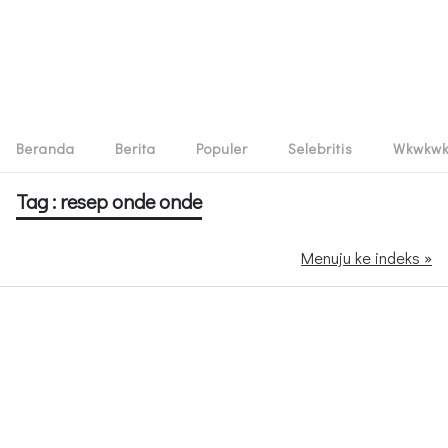
Beranda
Berita
Populer
Selebritis
Wkwkw
Tag : resep onde onde
Menuju ke indeks »