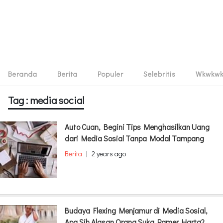
Beranda
Berita
Populer
Selebritis
Wkwkw
Tag : media social
Auto Cuan, Begini Tips Menghasilkan Uang
dari Media Sosial Tanpa Modal Tampang
Berita
|
2 years ago
Budaya Flexing Menjamur di Media Sosial,
Apa Sih Alasan Orang Suka Pamer Harta?