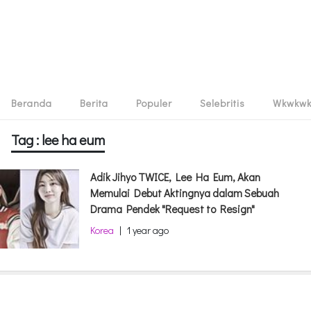
Beranda
Berita
Populer
Selebritis
Wkwkw
Tag : lee ha eum
Adik Jihyo TWICE, Lee Ha Eum, Akan
Memulai Debut Aktingnya dalam Sebuah
Drama Pendek "Request to Resign"
Korea
|
1 year ago