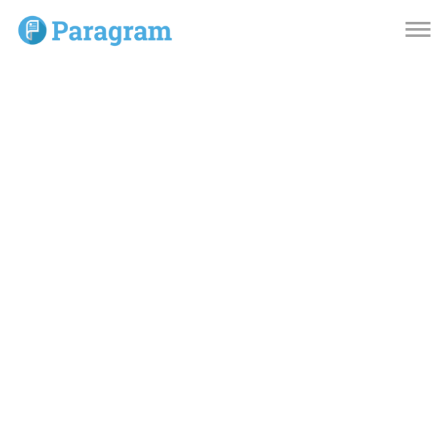
dehaze