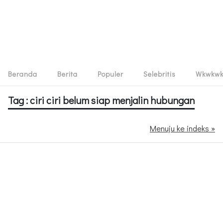
Beranda
Berita
Populer
Selebritis
Wkwkw
Tag : ciri ciri belum siap menjalin hubungan
Menuju ke indeks »